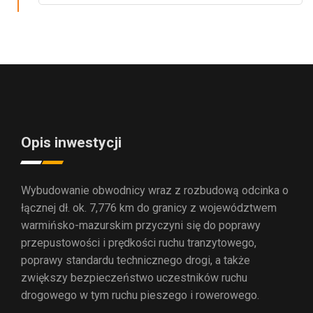
Opis inwestycji
Wybudowanie obwodnicy wraz z rozbudową odcinka o
łącznej dł. ok. 7,776 km do granicy z województwem
warmińsko-mazurskim przyczyni się do poprawy
przepustowości i prędkości ruchu tranzytowego,
poprawy standardu technicznego drogi, a także
zwiększy bezpieczeństwo uczestników ruchu
drogowego w tym ruchu pieszego i rowerowego.